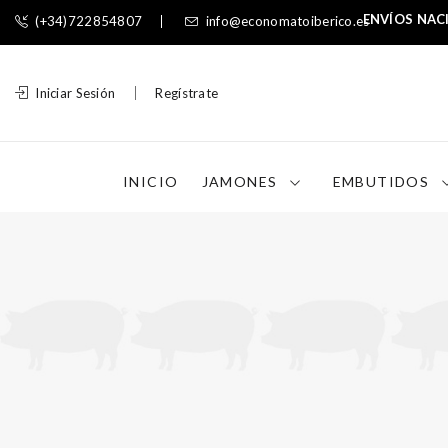
ENVÍOS NAC
(+34)722854807
info@economatoiberico.es
Iniciar Sesión
Regístrate
INICIO
JAMONES
EMBUTIDOS