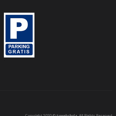
.
Copyright 2020 ©
tuwebchula
. All Rights Reserved