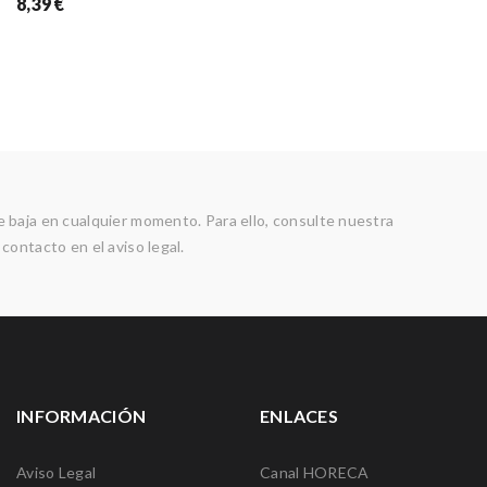
8,39 €
 baja en cualquier momento. Para ello, consulte nuestra
contacto en el aviso legal.
INFORMACIÓN
ENLACES
Aviso Legal
Canal HORECA