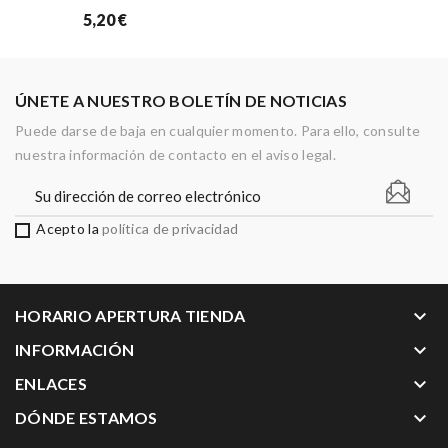
5,20 €
Desde
ÚNETE A NUESTRO BOLETÍN DE NOTICIAS
Puede darse de baja en cualquier momento. Para ello, consulte
nuestra información de contacto en el aviso legal.
Acepto la
política de privacidad
keyboard_arrow_down
HORARIO APERTURA TIENDA
keyboard_arrow_down
INFORMACIÓN
keyboard_arrow_down
ENLACES
keyboard_arrow_down
DÓNDE ESTAMOS