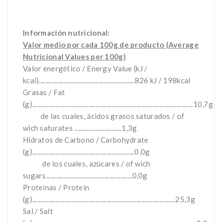
Información nutricional:
Valor medio por cada 100g de producto (Average
Nutricional Values per 100g)
Valor energético / Energy Value (kJ /
kcal)...........................................................826 kJ / 198kcal
Grasas / Fat
(g)...................................................................................................10,7g
de las cuales, ácidos grasos saturados / of
wich saturates .............................1,3g
Hidratos de Carbono / Carbohydrate
(g)...............................................................0,0g
de los cuales, azúcares / of wich
sugars.....................................................0,0g
Proteínas / Protein
(g)........................................................................................25,3g
Sal / Salt